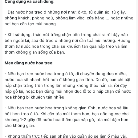
Công dụng và cách dùng:
- Đặt nước hoa treo ở những nơi như: ô-tô, tủ quần áo, tủ giày,
phòng khách, phòng ngủ, phòng làm việc, cửa hàng,... hoặc những
nơi bạn cần tạo mùi hương.
- Khi sử dụng, tháo nút trắng chặn bên trong chai ra rồi đậy nắp
bên ngoài lại, sau đó treo ở những nơi cần toả mùi hương. Hương
thơm từ nước hoa trong chai sẽ khuếch tán qua nắp treo và làm
thơm không gian sống của bạn.
Mẹo dùng nước hoa treo:
- Nếu bạn treo nước hoa trong ô tô, di chuyển đung đưa nhiều,
nước hoa sẽ nhanh hết hơn ở không gian tĩnh. Do đó, bạn chỉ bật
nắp chặn trắng trên trong lên nhưng không tháo hẳn ra, rồi đậy
nắp gỗ lại, hoặc bạn dùng mũi nhọn đục lỗ to ở nắp chặn để nước
hoa không bị khuếch tán nhiều.
- Nếu bạn treo nước hoa trong không gian tĩnh, nước hoa sẽ lâu
hết hơn treo ô tô. Khi cần tỏa mùi thơm hơn, bạn dốc ngược chai
khoảng 1-2 giây để nước hoa thấm qua nắp gỗ, tỏa mùi đậm hơn
cho không gian.
- Không thấm trực tiếp sản phẩm vào quần áo sẽ làm ố màu vải.