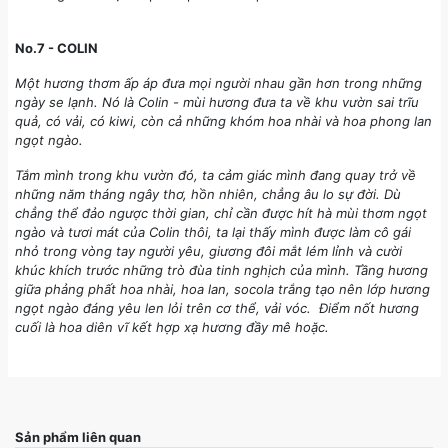
No.7 - COLIN
Một hương thơm ấp áp đưa mọi người nhau gần hơn trong những
ngày se lạnh. Nó là Colin - mùi hương đưa ta về khu vườn sai trĩu
quả, có vải, có kiwi, còn cả những khóm hoa nhài và hoa phong lan
ngọt ngào.
Tắm mình trong khu vườn đó, ta cảm giác mình đang quay trở về
những năm tháng ngây thơ, hồn nhiên, chẳng âu lo sự đời. Dù
chẳng thể đảo ngược thời gian, chỉ cần được hít hà mùi thơm ngọt
ngào và tươi mát của Colin thôi, ta lại thấy mình được làm cô gái
nhỏ trong vòng tay người yêu, giương đôi mắt lém lỉnh và cười
khúc khích trước những trò đùa tinh nghịch của mình. Tầng hương
giữa phảng phất hoa nhài, hoa lan, socola trắng tạo nên lớp hương
ngọt ngào đáng yêu len lỏi trên cơ thể, vải vóc. Điểm nốt hương
cuối là hoa diên vĩ kết hợp xạ hương đầy mê hoặc.
Sản phẩm liên quan