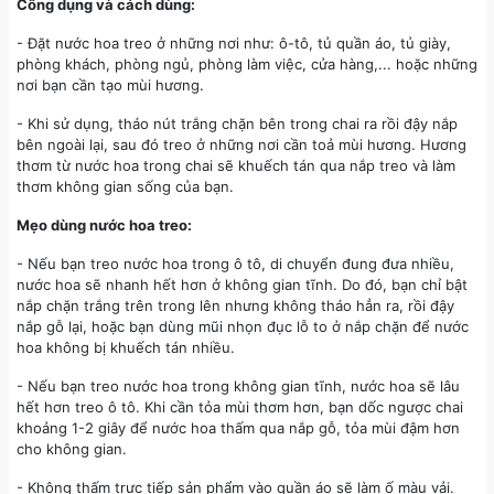
Công dụng và cách dùng:
- Đặt nước hoa treo ở những nơi như: ô-tô, tủ quần áo, tủ giày,
phòng khách, phòng ngủ, phòng làm việc, cửa hàng,... hoặc những
nơi bạn cần tạo mùi hương.
- Khi sử dụng, tháo nút trắng chặn bên trong chai ra rồi đậy nắp
bên ngoài lại, sau đó treo ở những nơi cần toả mùi hương. Hương
thơm từ nước hoa trong chai sẽ khuếch tán qua nắp treo và làm
thơm không gian sống của bạn.
Mẹo dùng nước hoa treo:
- Nếu bạn treo nước hoa trong ô tô, di chuyển đung đưa nhiều,
nước hoa sẽ nhanh hết hơn ở không gian tĩnh. Do đó, bạn chỉ bật
nắp chặn trắng trên trong lên nhưng không tháo hẳn ra, rồi đậy
nắp gỗ lại, hoặc bạn dùng mũi nhọn đục lỗ to ở nắp chặn để nước
hoa không bị khuếch tán nhiều.
- Nếu bạn treo nước hoa trong không gian tĩnh, nước hoa sẽ lâu
hết hơn treo ô tô. Khi cần tỏa mùi thơm hơn, bạn dốc ngược chai
khoảng 1-2 giây để nước hoa thấm qua nắp gỗ, tỏa mùi đậm hơn
cho không gian.
- Không thấm trực tiếp sản phẩm vào quần áo sẽ làm ố màu vải.