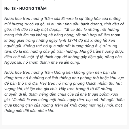
No. 18 - HƯƠNG TRẦM
Nước hoa treo hương Trầm của Bimore là sự tổng hòa của những
mùi hương từ cỏ và gỗ, ví dụ như tinh dầu bạch dương, tinh dầu cỏ
gấu, tinh dầu từ cây một dược,... Tất cả đều là những nốt hương
mang tính ấm mà không hề hăng nồng, rất phù hợp để làm thơm
không gian trong những ngày lạnh 13-14 độ mà không hề kén
người gửi. Không thể bỏ qua một nốt hương đứng ở vị trí trung
tâm, đó là mùi hương của gỗ trầm hương. Mùi gỗ trầm hương được
điều chế với một tỷ lệ thích hợp để không gây đậm gắt, nồng nàn.
Ngược lại, nó thơm thanh nhã và ấm cúng.
Nước hoa treo hương Trầm không kén không gian nên bạn chỉ
đừng treo nó ở những nơi linh thiêng như phòng thờ hoặc khu vực
để bàn thờ thổ địa. Hãy treo nó trong phòng khách nhằm thu hút
vượng khí, tài lộc cho gia chủ. Hãy treo trong ô tô để những
chuyến đi lễ, thăm viếng đền chùa của cả nhà thuận buồm xuôi
gió. Và nhất là vào mùng một hoặc ngày rằm, bạn có thể ngồi thiền
giữa không gian của hương Trầm để khởi động một ngày mới, một
tháng mới dồi dào phúc khí.